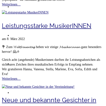
Weiterlesen…
Termine
Leistungsstarke MusikerINNEN
Fotos
am
8. März 2022
💐 Zum 𝓦𝓮𝓵𝓽𝓯𝓻𝓪𝓾𝓮𝓷𝓽𝓪𝓰 heben wir einige 𝓜𝓾𝓼𝓲𝓴𝓮𝓻𝓲𝓷𝓷𝓮𝓷 ganz besonders
hervor! 🤗🎶
Gleich acht (angehende) Musikerinnen durften ihr Leistungsabzeichen als
Sponsoren
sichtbares Zeichen ihres musikalischen Erfolgs in Empfang nehmen.
Wir gratulieren Hanna, Vanessa, Stella, Marlene, Eva, Sofia, Edith und
Eva!
Weiterlesen…
Kontakt
Neue und bekannte Gesichter in