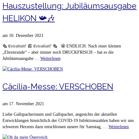
Hauszustellung: Jubiläumsausgabe
HELIKON 📯🎶
am
10. Dezember 2021
🗞️ 𝔈𝔵𝔱𝔯𝔞𝔟𝔩𝔞𝔱𝔱! 📰 𝔈𝔵𝔱𝔯𝔞𝔟𝔩𝔞𝔱𝔱! 🗞️ 🤩 ENDLICH: Nach einer kleinen
„Ehrenrunde“ – aber immer noch DRUCKFRISCH – hat es die
Jubiläumsausgabe …
Weiterlesen
Cäcilia-Messe: VERSCHOBEN
am
17. November 2021
Liebe Gallspacherinnen und Gallspacher, angesichts der aktuellen
Entwicklungen hinsichtlich der COVID-19 Infektionszahlen haben wir uns
schweren Herzens dazu entschlossen unsere für Samstag, …
Weiterlesen