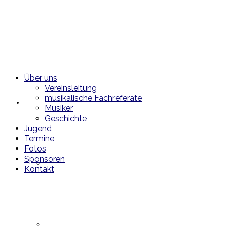
Über uns
Vereinsleitung
musikalische Fachreferate
Über uns
Musiker
Geschichte
Jugend
Termine
Fotos
Sponsoren
Vereinsleitung
Kontakt
musikalische Fachreferate