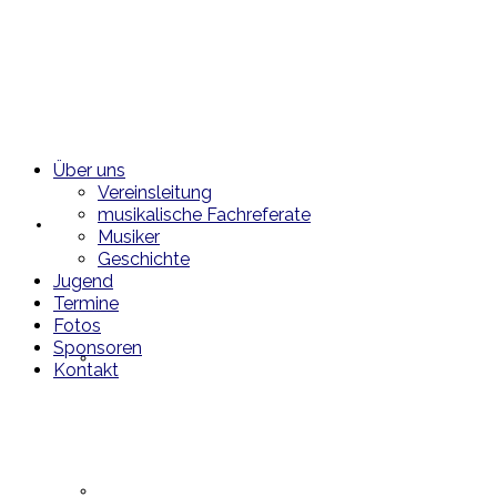
Über uns
Vereinsleitung
musikalische Fachreferate
Über uns
Musiker
Geschichte
Jugend
Termine
Fotos
Sponsoren
Vereinsleitung
Kontakt
musikalische Fachreferate