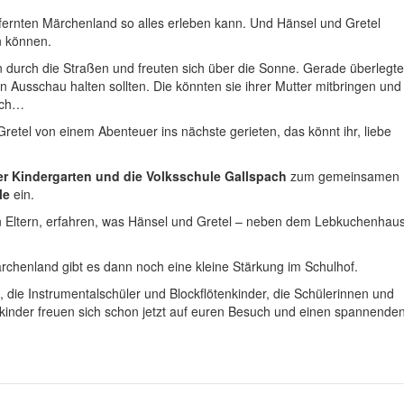
ntfernten Märchenland so alles erleben kann. Und Hänsel und Gretel
n können.
n durch die Straßen und freuten sich über die Sonne. Gerade überlegt
n Ausschau halten sollten. Die könnten sie ihrer Mutter mitbringen und
lich…
retel von einem Abenteuer ins nächste gerieten, das könnt ihr, liebe
er Kindergarten und die Volksschule Gallspach
zum gemeinsamen
le
ein.
n Eltern, erfahren, was Hänsel und Gretel – neben dem Lebkuchenhau
rchenland gibt es dann noch eine kleine Stärkung im Schulhof.
die Instrumentalschüler und Blockflötenkinder, die Schülerinnen und
nkinder freuen sich schon jetzt auf euren Besuch und einen spannende