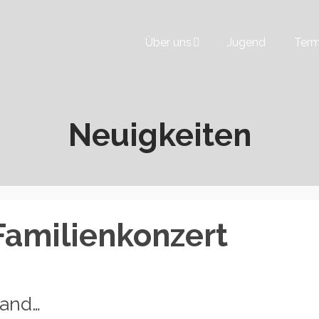
Über uns
Jugend
Term
Neuigkeiten
amilienkonzert
land…