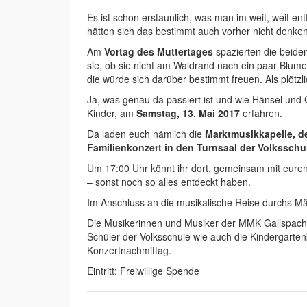
Es ist schon erstaunlich, was man im weit, weit e
hätten sich das bestimmt auch vorher nicht denke
Am
Vortag des Muttertages
spazierten die beide
sie, ob sie nicht am Waldrand nach ein paar Blume
die würde sich darüber bestimmt freuen. Als plötz
Ja, was genau da passiert ist und wie Hänsel und G
Kinder, am
Samstag, 13. Mai 2017
erfahren.
Da laden euch nämlich die
Marktmusikkapelle, d
Familienkonzert in den Turnsaal der Volksschu
Um 17:00 Uhr könnt ihr dort, gemeinsam mit eure
– sonst noch so alles entdeckt haben.
Im Anschluss an die musikalische Reise durchs Mä
Die Musikerinnen und Musiker der MMK Gallspach, 
Schüler der Volksschule wie auch die Kindergarte
Konzertnachmittag.
Eintritt: Freiwillige Spende