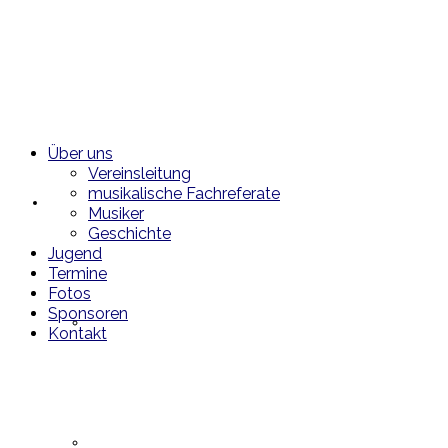
Über uns
Vereinsleitung
musikalische Fachreferate
Über uns
Musiker
Geschichte
Jugend
Termine
Fotos
Sponsoren
Vereinsleitung
Kontakt
musikalische Fachreferate