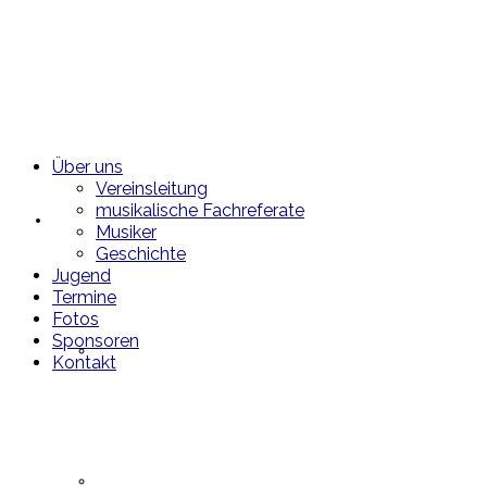
Über uns
Vereinsleitung
musikalische Fachreferate
Über uns
Musiker
Geschichte
Jugend
Termine
Fotos
Sponsoren
Vereinsleitung
Kontakt
musikalische Fachreferate