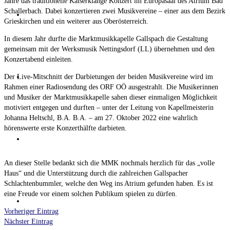
Jahre das traditionelle Kaiserklänge Konzert im Europasaal des Atrium Bad
Schallerbach. Dabei konzertieren zwei Musikvereine – einer aus dem Bezirk
Termine
Grieskirchen und ein weiterer aus Oberösterreich.
In diesem Jahr durfte die Marktmusikkapelle Gallspach die Gestaltung
gemeinsam mit der Werksmusik Nettingsdorf (LL) übernehmen und den
Konzertabend einleiten.
Fotos
Der Live-Mitschnitt der Darbietungen der beiden Musikvereine wird im
Rahmen einer Radiosendung des ORF OÖ ausgestrahlt. Die Musikerinnen
und Musiker der Marktmusikkapelle sahen dieser einmaligen Möglichkeit
motiviert entgegen und durften – unter der Leitung von Kapellmeisterin
Johanna Heltschl, B.A. B.A. – am 27. Oktober 2022 eine wahrlich
hörenswerte erste Konzerthälfte darbieten.
Sponsoren
An dieser Stelle bedankt sich die MMK nochmals herzlich für das „volle
Haus“ und die Unterstützung durch die zahlreichen Gallspacher
Schlachtenbummler, welche den Weg ins Atrium gefunden haben. Es ist
eine Freude vor einem solchen Publikum spielen zu dürfen.
Kontakt
Vorheriger Eintrag
Nächster Eintrag