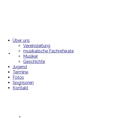
Über uns
Vereinsleitung
musikalische Fachreferate
Über uns
Musiker
Geschichte
Jugend
Termine
Fotos
Sponsoren
Vereinsleitung
Kontakt
musikalische Fachreferate