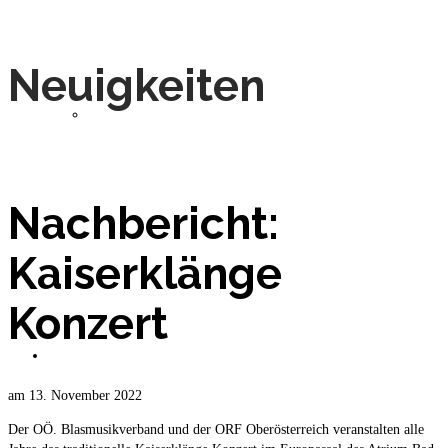
Neuigkeiten
Musiker
MMK Gallspach on air
Nachbericht:
Geschichte
Kaiserklänge
Konzert
Jugend
am
13. November 2022
Der OÖ. Blasmusikverband und der ORF Oberösterreich veranstalten alle