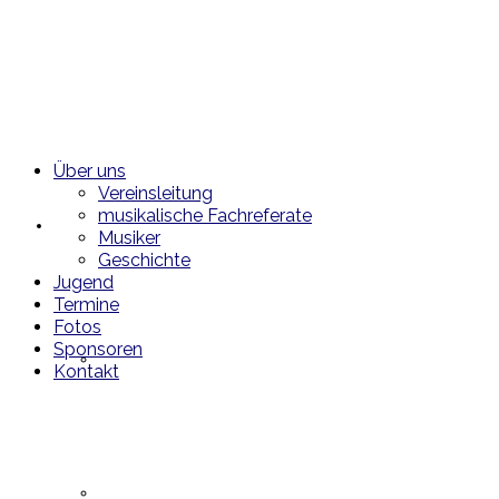
Über uns
Vereinsleitung
musikalische Fachreferate
Über uns
Musiker
Geschichte
Jugend
Termine
Fotos
Sponsoren
Vereinsleitung
Kontakt
musikalische Fachreferate